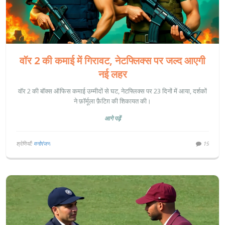
वॉर 2 की कमाई में गिरावट, नेटफ्लिक्स पर जल्द आएगी
नई लहर
वॉर 2 की बॉक्स ऑफिस कमाई उम्मीदों से घट, नेटफ्लिक्स पर 23 दिनों में आया, दर्शकों
ने फ़ॉर्मूला फ़ैटिग़ की शिकायत की।
आगे पढ़ें
श्रेणियाँ:
मनोरंजन
19