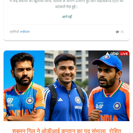
में कई अफेयर का खुलासा किया, तलाक के कारण उजागर हुए और वाइल्डकार्ड एंट्री की
अटकलें तेज़ हुईं।
आगे पढ़ें
श्रेणियाँ:
मनोरंजन
19
शुबमन गिल ने ओडीआई कप्तान का पद संभाला, रोहित