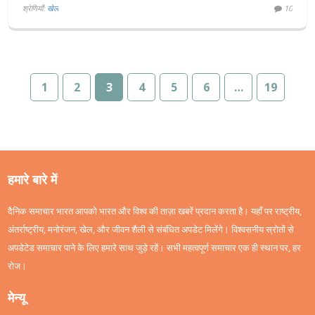
श्रेणियाँ:
खेल
10
1
2
3
4
5
6
…
19
हमारे बारे में
दैनिक समाचार भारत आपको भारत और विश्व की ताज़ा खबरें प्रदान करता है। यहाँ पर राष्ट्रीय,
अंतर्राष्ट्रीय, मनोरंजन, खेल, और जीवन शैली से संबंधित अपडेट मिलेंगे। विश्वसनीय स्रोतों से
अपडेटेड समाचार पाने के लिए हमारे साथ जुड़े रहें। सभी महत्वपूर्ण समाचार एक ही स्थान पर, हर
रोज।
मेन्यू