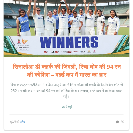
सिनालोआ डी क्लर्क की जिंदली, रिचा घोष की 94 रन
की कोशिश – वर्ल्ड कप में भारत का हार
विजाकरपट्टन स्टेडियम में दक्षिण अफ्रीका ने सिनालोआ डी क्लर्क के फिनिशिंग शॉट से
252 रन चीरकर भारत को 94 रन की कोशिश के बाद हराया, वर्ल्ड कप में तालिका बदल
गई।
आगे पढ़ें
श्रेणियाँ:
खेल
10