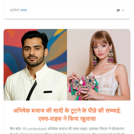
श्रेणियाँ:
व्यापार
10
अभिषेक बजाज की शादी के टूटने के पीछे की सच्चाई:
एक्स‑वाइफ ने किया खुलासा
बिग बॉस 19 contestant अभिषेक बजाज की एक्स‑वाइफ अकांक्षा जिंदल ने पॉडकास्ट