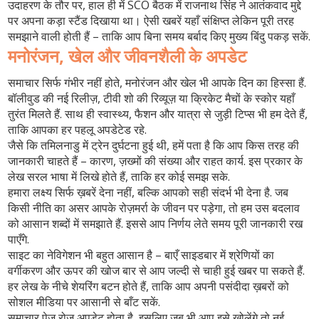
उदाहरण के तौर पर, हाल ही में SCO बैठक में राजनाथ सिंह ने आतंकवाद मुद्दे
पर अपना कड़ा स्टैंड दिखाया था। ऐसी खबरें यहाँ संक्षिप्त लेकिन पूरी तरह
समझाने वाली होती हैं – ताकि आप बिना समय बर्बाद किए मुख्य बिंदु पकड़ सकें.
मनोरंजन, खेल और जीवनशैली के अपडेट
समाचार सिर्फ गंभीर नहीं होते, मनोरंजन और खेल भी आपके दिन का हिस्सा हैं.
बॉलीवुड की नई रिलीज़, टीवी शो की रिव्यूज़ या क्रिकेट मैचों के स्कोर यहाँ
तुरंत मिलते हैं. साथ ही स्वास्थ्य, फैशन और यात्रा से जुड़ी टिप्स भी हम देते हैं,
ताकि आपका हर पहलू अपडेटेड रहे.
जैसे कि तमिलनाडु में ट्रेन दुर्घटना हुई थी, हमें पता है कि आप किस तरह की
जानकारी चाहते हैं – कारण, ज़ख्मों की संख्या और राहत कार्य. इस प्रकार के
लेख सरल भाषा में लिखे होते हैं, ताकि हर कोई समझ सके.
हमारा लक्ष्य सिर्फ ख़बरें देना नहीं, बल्कि आपको सही संदर्भ भी देना है. जब
किसी नीति का असर आपके रोज़मर्रा के जीवन पर पड़ेगा, तो हम उस बदलाव
को आसान शब्दों में समझाते हैं. इससे आप निर्णय लेते समय पूरी जानकारी रख
पाएँगे.
साइट का नेविगेशन भी बहुत आसान है – बाएँ साइडबार में श्रेणियों का
वर्गीकरण और ऊपर की खोज बार से आप जल्दी से चाही हुई खबर पा सकते हैं.
हर लेख के नीचे शेयरिंग बटन होते हैं, ताकि आप अपनी पसंदीदा ख़बरों को
सोशल मीडिया पर आसानी से बाँट सकें.
समाचार पेज रोज़ अपडेट होता है, इसलिए जब भी आप इसे खोलेंगे तो नई