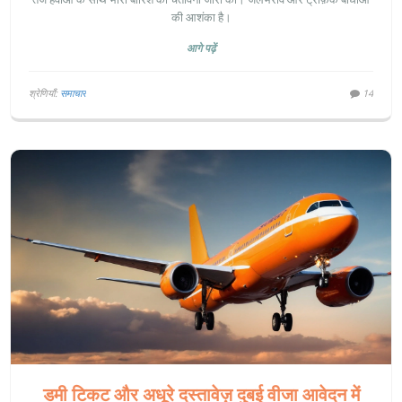
की आशंका है।
आगे पढ़ें
श्रेणियाँ:
समाचार
14
डमी टिकट और अधूरे दस्तावेज़ दुबई वीजा आवेदन में