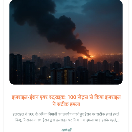
इज़राइल-ईरान एयर स्ट्राइक: 100 जेट्स से किया इज़राइल
ने सटीक हमला
इज़राइल ने 100 से अधिक विमानों का उपयोग करते हुए ईरान पर सटीक हवाई हमले
किए, जिसका कारण ईरान द्वारा इज़राइल पर किया गया हमला था। इसके पहले,
हिज़बुल्लाह प्रमुख हसन नसरल्लाह की हत्या के बाद ईरान ने इज़राइल को निशाना बनाया
आगे पढ़ें
था। इस घटना ने इज़राइल-ईरान के बीच संभावित संघर्ष की चिंताओं को जन्म दिया है।