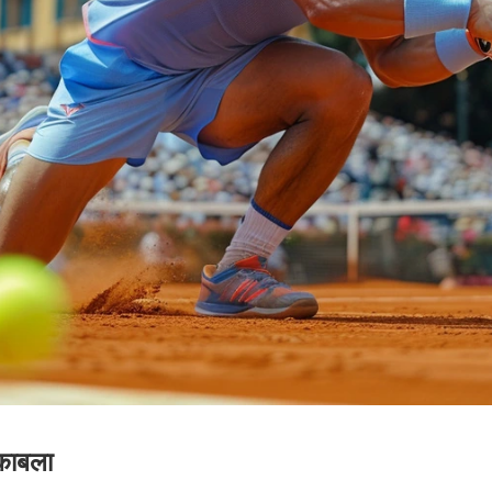
ुकाबला