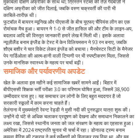
मुकाबला दक्षिण अफ्रीका के साथ था; त्रिस्तन स्टब्स की तेज़ गेंदबाज़ी ने
दक्षिण अफ्रीका को जीत दिलाई, जबकि वरुण चक्रवर्ती की पारी भी
काबिले‑तारीफ़ थी।
फुटबॉल में बायरन म्यूनिख और पीएसजी के बीच युएफए चैंपियंस लीग का एक
रोमांचक मैच हुआ। बायरन ने 1-0 से जीत हासिल की और टीम के लाइन‑अप,
बदलाव आदि की विस्तृत जानकारी हमारे लेख में मिली थी। इसके अलावा
न्यूज़ीलैंड बनाम इंग्लैंड के टेस्ट में केन विलियमसन ने 93 रन बनाए, जबकि
शौएब बशीर ने चार विकेट लेकर इंग्लेंड को बचाया। मैनचेस्टर सिटी के मैनेजर
पेप गार्डिओला की आत्म‑हानी वाली टिप्पणी पर भी स्पष्टीकरण मिला, जिससे
उनके मानसिक स्वास्थ्य के महत्व पर चर्चा बढ़ी।
समाजिक और पर्यावरणीय अपडेट
खेल के अलावा इस महीने कई सामाजिक खबरें सामने आईं। बिहार में
बीपीएससी शिक्षक भर्ती परीक्षा 3.0 का परिणाम घोषित हुआ, जिसमें 38,900
उम्मीदवार पास हुए। यह समाचार उन लोगों के लिए बहुत मददगार है जो
सरकारी स्कूलों में काम करना चाहते हैं।
तेलंगाना में मुख्यमंत्री रेवन्ट रेड्डी ने मुसी नदी की पुनरुद्धार यात्रा शुरू की।
उन्होंने दो घंटे से अधिक चलाकर प्रदूषण को देखना और समाधान निकालने का
लक्ष्य रखा, जिससे स्थानीय जनता को जल संरक्षण के महत्व का एहसास हुआ।
अमेरिका में 2024 राष्ट्रपति चुनाव भी चर्चा में रहा। डोनाल्ड ट्रम्प बनाम
कमला हैरिस की टकराव ने कई सर्वेक्षणों को हिलाकर रख दिया था, और यह