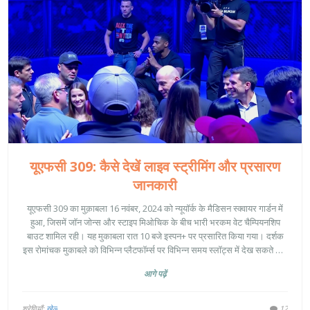
यूएफसी 309: कैसे देखें लाइव स्ट्रीमिंग और प्रसारण
जानकारी
यूएफसी 309 का मुक़ाबला 16 नवंबर, 2024 को न्यूयॉर्क के मैडिसन स्क्वायर गार्डन में
हुआ, जिसमें जॉन जोन्स और स्टाइप मिओचिक के बीच भारी भरकम वेट चैम्पियनशिप
बाउट शामिल रही। यह मुकाबला रात 10 बजे इस्पन+ पर प्रसारित किया गया। दर्शक
इस रोमांचक मुकाबले को विभिन्न प्लैटफॉर्म्स पर विभिन्न समय स्लॉट्स में देख सकते थे।
इसके साथ ही अन्य फाइट्स और को-मुख्य इवेंट भी देखने लायक रहे।
आगे पढ़ें
श्रेणियाँ:
खेल
12