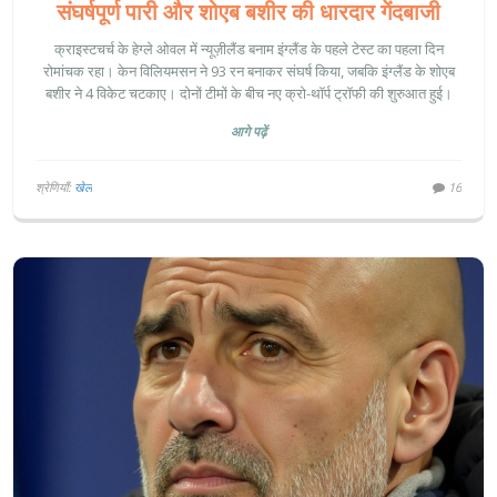
संघर्षपूर्ण पारी और शोएब बशीर की धारदार गेंदबाजी
क्राइस्टचर्च के हेग्ले ओवल में न्यूज़ीलैंड बनाम इंग्लैंड के पहले टेस्ट का पहला दिन
रोमांचक रहा। केन विलियमसन ने 93 रन बनाकर संघर्ष किया, जबकि इंग्लैंड के शोएब
बशीर ने 4 विकेट चटकाए। दोनों टीमों के बीच नए क्रो-थॉर्प ट्रॉफी की शुरुआत हुई।
आगे पढ़ें
श्रेणियाँ:
खेल
16