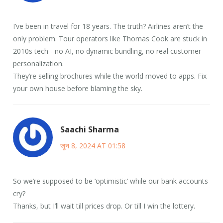
I’ve been in travel for 18 years. The truth? Airlines aren’t the
only problem. Tour operators like Thomas Cook are stuck in
2010s tech - no AI, no dynamic bundling, no real customer
personalization.
They’re selling brochures while the world moved to apps. Fix
your own house before blaming the sky.
Saachi Sharma
जून 8, 2024 AT 01:58
So we’re supposed to be ‘optimistic’ while our bank accounts
cry?
Thanks, but I’ll wait till prices drop. Or till I win the lottery.