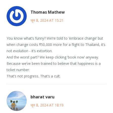
Thomas Mathew
जून 8, 2024 AT 15:21
You know what’s funny? We’re told to ‘embrace change’ but
when change costs ₹50,000 more for a flight to Thailand, it’s
not evolution - it’s extortion.
And the worst part? We keep clicking ‘book now’ anyway.
Because we’ve been trained to believe that happiness is a
ticket number.
That’s not progress. That’s a cult.
bharat varu
जून 8, 2024 AT 18:19