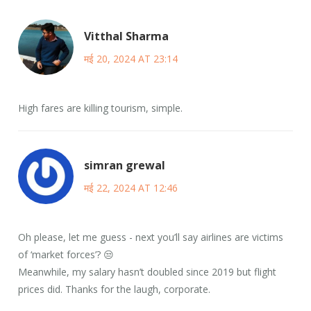
Vitthal Sharma
मई 20, 2024 AT 23:14
High fares are killing tourism, simple.
simran grewal
मई 22, 2024 AT 12:46
Oh please, let me guess - next you’ll say airlines are victims
of ‘market forces’? 😒
Meanwhile, my salary hasn’t doubled since 2019 but flight
prices did. Thanks for the laugh, corporate.