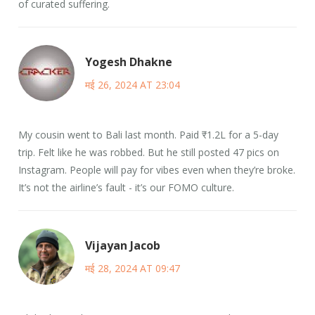
of curated suffering.
Yogesh Dhakne
मई 26, 2024 AT 23:04
My cousin went to Bali last month. Paid ₹1.2L for a 5-day
trip. Felt like he was robbed. But he still posted 47 pics on
Instagram. People will pay for vibes even when they’re broke.
It’s not the airline’s fault - it’s our FOMO culture.
Vijayan Jacob
मई 28, 2024 AT 09:47