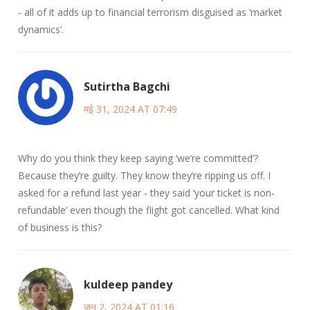
- all of it adds up to financial terrorism disguised as ‘market
dynamics’.
Sutirtha Bagchi
मई 31, 2024 AT 07:49
Why do you think they keep saying ‘we’re committed’?
Because they’re guilty. They know they’re ripping us off. I
asked for a refund last year - they said ‘your ticket is non-
refundable’ even though the flight got cancelled. What kind
of business is this?
kuldeep pandey
जून 2, 2024 AT 01:16