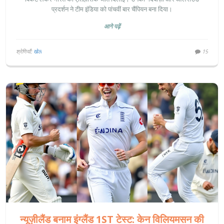
प्रदर्शन ने टीम इंडिया को पांचवीं बार चैंपियन बना दिया।
आगे पढ़ें
श्रेणियाँ:
खेल
19
न्यूज़ीलैंड बनाम इंग्लैंड 1ST टेस्ट: केन विलियमसन की