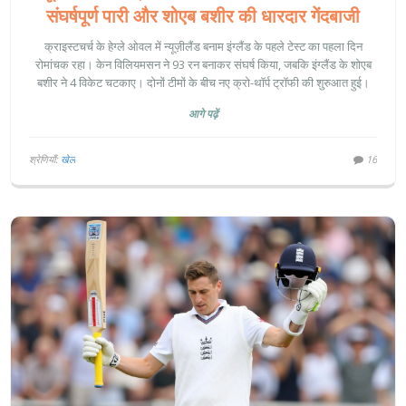
संघर्षपूर्ण पारी और शोएब बशीर की धारदार गेंदबाजी
क्राइस्टचर्च के हेग्ले ओवल में न्यूज़ीलैंड बनाम इंग्लैंड के पहले टेस्ट का पहला दिन
रोमांचक रहा। केन विलियमसन ने 93 रन बनाकर संघर्ष किया, जबकि इंग्लैंड के शोएब
बशीर ने 4 विकेट चटकाए। दोनों टीमों के बीच नए क्रो-थॉर्प ट्रॉफी की शुरुआत हुई।
आगे पढ़ें
श्रेणियाँ:
खेल
16