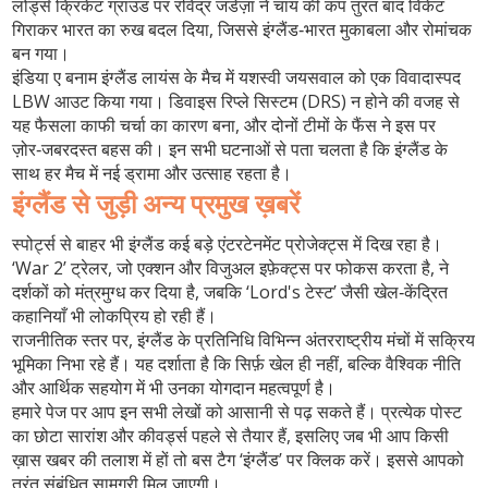
लोर्ड्स क्रिकेट ग्राउंड पर रविंद्र जडेज़ा ने चाय की कप तुरंत बाद विकेट
गिराकर भारत का रुख बदल दिया, जिससे इंग्लैंड‑भारत मुकाबला और रोमांचक
बन गया।
इंडिया ए बनाम इंग्लैंड लायंस के मैच में यशस्वी जयसवाल को एक विवादास्पद
LBW आउट किया गया। डिवाइस रिप्ले सिस्टम (DRS) न होने की वजह से
यह फैसला काफी चर्चा का कारण बना, और दोनों टीमों के फैंस ने इस पर
ज़ोर‑जबरदस्त बहस की। इन सभी घटनाओं से पता चलता है कि इंग्लैंड के
साथ हर मैच में नई ड्रामा और उत्साह रहता है।
इंग्लैंड से जुड़ी अन्य प्रमुख ख़बरें
स्पोर्ट्स से बाहर भी इंग्लैंड कई बड़े एंटरटेनमेंट प्रोजेक्ट्स में दिख रहा है।
‘War 2’ ट्रेलर, जो एक्शन और विजुअल इफ़ेक्ट्स पर फोकस करता है, ने
दर्शकों को मंत्रमुग्ध कर दिया है, जबकि ‘Lord's टेस्‍ट’ जैसी खेल‑केंद्रित
कहानियाँ भी लोकप्रिय हो रही हैं।
राजनीतिक स्तर पर, इंग्लैंड के प्रतिनिधि विभिन्न अंतरराष्ट्रीय मंचों में सक्रिय
भूमिका निभा रहे हैं। यह दर्शाता है कि सिर्फ़ खेल ही नहीं, बल्कि वैश्विक नीति
और आर्थिक सहयोग में भी उनका योगदान महत्वपूर्ण है।
हमारे पेज पर आप इन सभी लेखों को आसानी से पढ़ सकते हैं। प्रत्येक पोस्ट
का छोटा सारांश और कीवर्ड्स पहले से तैयार हैं, इसलिए जब भी आप किसी
ख़ास खबर की तलाश में हों तो बस टैग ‘इंग्लैंड’ पर क्लिक करें। इससे आपको
तुरंत संबंधित सामग्री मिल जाएगी।