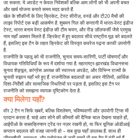
जा सकता. ये अपडेट न केवल निवेशकों बल्कि आम लोगों को भी अपनी बचत
और खर्च योजना बनाते समय मदद करते हैं.
खेल के शौकीनों के लिए
क्रिकेट
,
टेस्ट सीरीज़, वनडे और टी20 मैचों की
लाइव रिपोर्ट
एक बड़ी आकर्षण है. शुबमन गिल की कप्तानी में भारत‑वेस्ट इंडीज
टेस्ट, भारत बनाम वेस्ट इंडीज़ की टीम चयन, और रीड ज़ॉलफर्सी जैसे प्रमुख
नाम यहाँ अक्सर मिलते हैं. क्रिकेट में हुए बदलाव सीधे राष्ट्रीय मूड को बदलते
हैं, इसलिए इस टैग के तहत क्रिकेट की विस्तृत कवरेज पढ़ना काफी उपयोगी
है.
राजनीति के पहलू को भी
राजनीति
,
चुनाव समय‑सारिणी, पार्टी घोषणाएँ और
विधायक गतिविधियाँ
के रूप में दर्शाया गया है. महाराष्ट्र‑झारखंड विधानसभा
चुनाव शेड्यूल, कांग्रेस अध्यक्ष की स्वास्थ्य अपडेट, और विभिन्न राज्यों के
चुनावी रुझान यहाँ भरे हुए हैं. राजनीतिक बदलावों का असर नीतियों, आर्थिक
दिशा‑निर्देशों और सामाजिक स्थितियों पर पड़ता है, इसलिए इस टैग पर
राजनीति को समझना व्यापक दृष्टिकोण देता है.
क्या मिलेगा यहाँ?
वॉर 2 टैग न सिर्फ खबरें, बल्कि विश्लेषण, भविष्यवाणी और उपयोगी टिप्स भी
प्रदान करता है. चाहे आप सोने की कीमतों की दैनिक चाल देखना चाहते हों,
आईपीओ के सब्सक्रिप्शन ट्रेंड पर नज़र रखनी हो, या फिर यूनिक ओडीआई
कप्तान बदलाव की वजह जाननी हो – सब कुछ यहाँ उपलब्ध है. साथ ही
जीवनशैली, स्वास्थ्य, और मनोरंजन से जुड़ी खबरें भी इस टैग में बंटी हुई हैं,