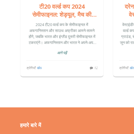
टी20 वर्ल्ड कप 2024
दरेन
सेमीफाइनल: शेड्यूल, मैच की
वे
तारीखें, टीमें, समय और टिकट
महामु
2024 टी20 वर्ल्ड कप के सेमीफाइनल में
वेस्टइं
खरीदने का तरीका
अफगानिस्तान और साउथ अफ्रीका आमने-सामने
वर्ल्ड क
होंगे, जबकि भारत और इंग्लैंड दूसरी सेमीफाइनल में
ग्राउंड, 
टकराएंगे। अफगानिस्तान और भारत ने अपने-अपने
जून को रा
मुकाबलों में शानदार प्रदर्शन किया है। जानें, मैच की
दोनों टीमें
आगे पढ़ें
तारीखें, टीमें और टिकट खरीदने का तरीका।
का प्रयास 
इंग्लैं
श्रेणियाँ:
खेल
12
श्रेणियाँ:
खे
हमारे बारे में