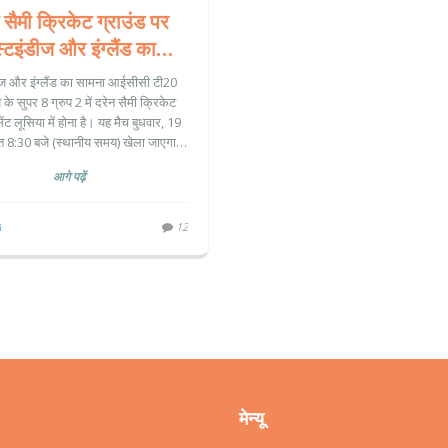
 सैमी क्रिकेट ग्राउंड पर
स्टइंडीज और इंग्लैंड का
काबला: टी20 वर्ल्ड कप में
डीज और इंग्लैंड का सामना आईसीसी टी20
होगी भिड़ंत
प के सुपर 8 ग्रुप 2 में दरेन सैमी क्रिकेट
सेंट लूसिया में होना है। यह मैच बुधवार, 19
त 8:30 बजे (स्थानीय समय) खेला जाएगा।
 टूर्नामेंट में अपनी मजबूत फॉर्म बरकरार रखने
आगे पढ़ें
करेंगी। मैच में गरजते घरेलू प्रशंसकों और
ड के यात्रा करते हुए प्रशंसकों का जोरदार
समर्थन मिलेगा।
ल
12
मेन्यू