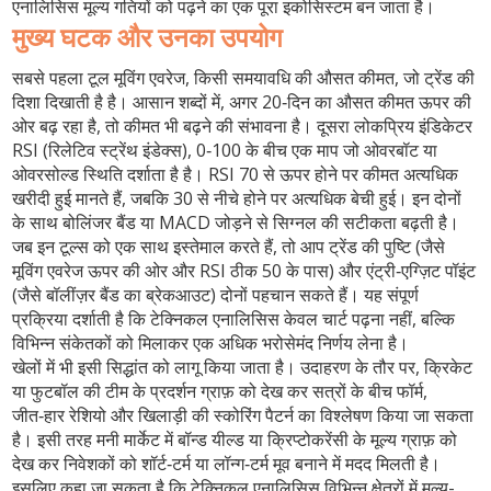
एनालिसिस
मूल्य गतियों को पढ़ने का एक पूरा इकोसिस्टम बन जाता है।
मुख्य घटक और उनका उपयोग
सबसे पहला टूल
मूविंग एवरेज
,
किसी समयावधि की औसत कीमत, जो ट्रेंड की
दिशा दिखाती है
है। आसान शब्दों में, अगर 20‑दिन का औसत कीमत ऊपर की
ओर बढ़ रहा है, तो कीमत भी बढ़ने की संभावना है। दूसरा लोकप्रिय इंडिकेटर
RSI (रिलेटिव स्ट्रेंथ इंडेक्स)
,
0‑100 के बीच एक माप जो ओवरबॉट या
ओवरसोल्ड स्थिति दर्शाता है
है। RSI 70 से ऊपर होने पर कीमत अत्यधिक
खरीदी हुई मानते हैं, जबकि 30 से नीचे होने पर अत्यधिक बेची हुई। इन दोनों
के साथ
बोलिंजर बैंड
या
MACD
जोड़ने से सिग्नल की सटीकता बढ़ती है।
जब इन टूल्स को एक साथ इस्तेमाल करते हैं, तो आप
ट्रेंड की पुष्टि
(जैसे
मूविंग एवरेज ऊपर की ओर और RSI ठीक 50 के पास) और
एंट्री‑एग्ज़िट पॉइंट
(जैसे बॉलींज़र बैंड का ब्रेकआउट) दोनों पहचान सकते हैं। यह संपूर्ण
प्रक्रिया दर्शाती है कि
टेक्निकल एनालिसिस
केवल चार्ट पढ़ना नहीं, बल्कि
विभिन्न संकेतकों को मिलाकर एक अधिक भरोसेमंद निर्णय लेना है।
खेलों में भी इसी सिद्धांत को लागू किया जाता है। उदाहरण के तौर पर, क्रिकेट
या फुटबॉल की टीम के प्रदर्शन ग्राफ़ को देख कर सत्रों के बीच फॉर्म,
जीत‑हार रेशियो और खिलाड़ी की स्कोरिंग पैटर्न का विश्लेषण किया जा सकता
है। इसी तरह मनी मार्केट में बॉन्ड यील्ड या क्रिप्टोकरेंसी के मूल्य ग्राफ़ को
देख कर निवेशकों को शॉर्ट‑टर्म या लॉन्ग‑टर्म मूव बनाने में मदद मिलती है।
इसलिए कहा जा सकता है कि
टेक्निकल एनालिसिस विभिन्न क्षेत्रों में मूल्य-