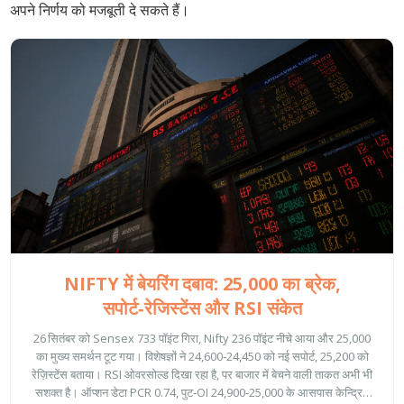
अपने निर्णय को मजबूती दे सकते हैं।
NIFTY में बेयरिंग दबाव: 25,000 का ब्रेक,
सपोर्ट‑रेजिस्टेंस और RSI संकेत
26 सितंबर को Sensex 733 पॉइंट गिरा, Nifty 236 पॉइंट नीचे आया और 25,000
का मुख्य समर्थन टूट गया। विशेषज्ञों ने 24,600‑24,450 को नई सपोर्ट, 25,200 को
रेज़िस्टेंस बताया। RSI ओवरसोल्ड दिखा रहा है, पर बाजार में बेचने वाली ताकत अभी भी
सशक्त है। ऑप्शन डेटा PCR 0.74, पुट‑OI 24,900‑25,000 के आसपास केन्द्रित