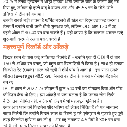
2025 में उनके प्रदर्शन में थोड़ा झटका आया क्योंकि चोट के कारण कई मैच
मिस हुए, लेकिन दो हफ़्ते बाद वे वापस आए और 45‑55 रन के छोटे-छोटे
इनिंग्स से टीम को बचाया।
उनकी सबसे बड़ी ताकत है फॉर्मेट बदलते ही खेल का रिद्म एडजस्ट करना।
टेस्ट में उन्होंने कभी‑कभी धीमी शुरुआत की, लेकिन ODI और T20 में वह
पहले ओवर में 30‑40 रन बना सकते हैं। यही कारण है कि कप्तान अक्सर उन्हें
शुरुआती क्रम में रखना पसंद करते हैं।
महत्त्वपूर्ण रिकॉर्ड और आँकड़े
शिखर धवन के पास कई व्यक्तिगत रिकॉर्ड हैं – उन्होंने एक ही ODI में दो बार
150 से अधिक रन बनाए, जो बहुत कम खिलाड़ियों ने किया है। साथ ही उनका
सिक्सेस रेट (छक्के) भारत की सूची में शीर्ष पाँच में आता है। इस साल उनके
औसत (average) 48.5 रहा, जिससे वह टीम के सबसे भरोसेमंद बॅट्समैन
बन गए।
IPL में धवन ने 2022‑23 सीज़न में कुल 540 रनों का योगदान दिया और पाँच
फील्डिंग कैच भी लिए। इस आंकड़े से पता चलता है कि उनका खेल सिर्फ
बैटिंग तक सीमित नहीं, बल्कि फील्डिंग में भी महत्वपूर्ण भूमिका है।
अगर आप धवन की फिटनेस और भविष्य को लेकर चिंतित हैं तो यह जानकर
राहत मिलेगी कि उन्होंने पिछले साल के रिटर्न-टू‑प्ले प्रोग्राम से गुजरते हुए पूरी
तरह फिटनेस हासिल कर ली है। अब वह लगातार 4‑5 मैचों में 30+ रन बना
रहे हैं, जो उनके निरंतर सुधार को दिखाता है।