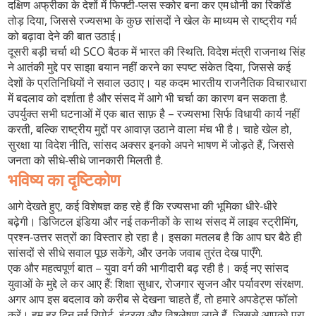
दक्षिण अफ्रीका के देशों में फिफ्टी‑प्लस स्कोर बना कर एम धोनी का रिकॉर्ड
तोड़ दिया, जिससे रज्यसभा के कुछ सांसदों ने खेल के माध्यम से राष्ट्रीय गर्व
को बढ़ावा देने की बात उठाई।
दूसरी बड़ी चर्चा थी
SCO बैठक में भारत की स्थिति
. विदेश मंत्री राजनाथ सिंह
ने आतंकी मुद्दे पर साझा बयान नहीं करने का स्पष्ट संकेत दिया, जिससे कई
देशों के प्रतिनिधियों ने सवाल उठाए। यह कदम भारतीय राजनैतिक विचारधारा
में बदलाव को दर्शाता है और संसद में आगे भी चर्चा का कारण बन सकता है.
उपर्युक्त सभी घटनाओं में एक बात साफ़ है – रज्यसभा सिर्फ विधायी कार्य नहीं
करती, बल्कि राष्ट्रीय मुद्दों पर आवाज़ उठाने वाला मंच भी है। चाहे खेल हो,
सुरक्षा या विदेश नीति, सांसद अक्सर इनको अपने भाषण में जोड़ते हैं, जिससे
जनता को सीधे‑सीधे जानकारी मिलती है.
भविष्य का दृष्टिकोण
आगे देखते हुए, कई विशेषज्ञ कह रहे हैं कि रज्यसभा की भूमिका धीरे‑धीरे
बढ़ेगी। डिजिटल इंडिया और नई तकनीकों के साथ संसद में लाइव स्ट्रीमिंग,
प्रश्न‑उत्तर सत्रों का विस्तार हो रहा है। इसका मतलब है कि आप घर बैठे ही
सांसदों से सीधे सवाल पूछ सकेंगे, और उनके जवाब तुरंत देख पाएँगे.
एक और महत्वपूर्ण बात – युवा वर्ग की भागीदारी बढ़ रही है। कई नए सांसद
युवाओं के मुद्दे ले कर आए हैं: शिक्षा सुधार, रोजगार सृजन और पर्यावरण संरक्षण.
अगर आप इस बदलाव को करीब से देखना चाहते हैं, तो हमारे अपडेट्स फॉलो
करें। हम हर दिन नई रिपोर्ट, इंटरव्यू और विश्लेषण लाते हैं, जिससे आपको पूरा