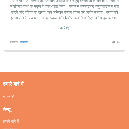
राज्यसभा में जय बच्चन और जगदीप धनखड़ के बीच हुई बहसबाज़ी के बाद विपक्षी सदस्यों
ने सोनिया गांधी के नेतृत्व में वाकआउट किया। बच्चन ने धनखड़ पर अनुचित टोन में बात
करने और परिचय के दौरान 'जय अमिताभ बच्चन' कहने का आरोप लगाया। बच्चन की
इस आपत्ति के बाद घटना ने तूल पकड़ा और विरोधी दलों ने शांतिपूर्ण विरोध दर्ज कराया।
आगे पढ़ें
श्रेणियाँ:
राजनीति
10
हमारे बारे में
राजनीति
मेन्यू
हमारे बारे में