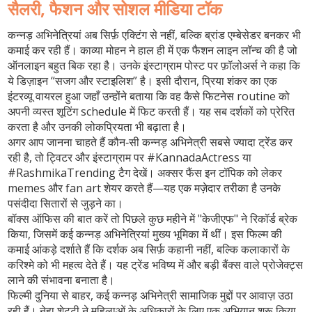
सैलरी, फैशन और सोशल मीडिया टॉक
कन्नड़ अभिनेत्रियां अब सिर्फ़ एक्टिंग से नहीं, बल्कि ब्रांड एम्बेसेडर बनकर भी
कमाई कर रही हैं। काव्या मोहन ने हाल ही में एक फैशन लाइन लॉन्च की है जो
ऑनलाइन बहुत बिक रहा है। उनके इंस्टाग्राम पोस्ट पर फ़ॉलोअर्स ने कहा कि
ये डिज़ाइन “सजग और स्टाइलिश” है। इसी दौरान, प्रिया शंकर का एक
इंटरव्यू वायरल हुआ जहाँ उन्होंने बताया कि वह कैसे फिटनेस routine को
अपनी व्यस्त शूटिंग schedule में फिट करती हैं। यह सब दर्शकों को प्रेरित
करता है और उनकी लोकप्रियता भी बढ़ाता है।
अगर आप जानना चाहते हैं कौन‑सी कन्नड़ अभिनेत्री सबसे ज्यादा ट्रेंड कर
रही है, तो ट्विटर और इंस्टाग्राम पर #KannadaActress या
#RashmikaTrending टैग देखें। अक्सर फैंस इन टॉपिक को लेकर
memes और fan art शेयर करते हैं—यह एक मज़ेदार तरीका है उनके
पसंदीदा सितारों से जुड़ने का।
बॉक्स ऑफिस की बात करें तो पिछले कुछ महीने में
"केजीएफ"
ने रिकॉर्ड ब्रेक
किया, जिसमें कई कन्नड़ अभिनेत्रियां मुख्य भूमिका में थीं। इस फिल्म की
कमाई आंकड़े दर्शाते हैं कि दर्शक अब सिर्फ़ कहानी नहीं, बल्कि कलाकारों के
करिश्मे को भी महत्व देते हैं। यह ट्रेंड भविष्य में और बड़ी बैंक्स वाले प्रोजेक्ट्स
लाने की संभावना बनाता है।
फिल्मी दुनिया से बाहर, कई कन्नड़ अभिनेत्री सामाजिक मुद्दों पर आवाज़ उठा
रही हैं। नेहा शेट्टी ने महिलाओं के अधिकारों के लिए एक अभियान शुरू किया