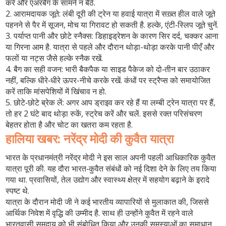
करें और एअरबैग के सामने न बैठें.
2. आरामदायक जूते:
लंबी दूरी की ट्रेन या हवाई यात्रा में सख़्त हील वाले जूते
पहनने से पैर में सूजन, मोच या गिरावट हो सकती है. हल्के, एंटी‑स्लिप जूते चुनें.
3. पर्याप्त पानी और छोटे स्नैक्स:
डिहाइड्रेशन के कारण सिर दर्द, चक्कर आना
या गिरना आम है. यात्रा से पहले और दौरान थोड़ा-थोड़ा करके पानी पीएँ और
फलों या नट्स जैसे हल्के स्नैक रखें.
4. बैग का सही वजन:
भारी बैकपैक या साइड पैकेज को दो‑तीन बार उठाकर
नहीं, बल्कि धीरे‑धीरे ऊपर-नीचे करके रखें. कंधों पर स्ट्रैप्स को समायोजित
करें ताकि मांसपेशियों में खिंचाव न हो.
5. छोटे‑छोटे ब्रेक लें:
अगर आप ड्राइव कर रहे हैं या लम्बी ट्रेन यात्रा पर हैं,
तो हर 2 घंटे बाद थोड़ा रुकें, स्ट्रेच करें और चलें. इससे रक्त परिसंचरण
बेहतर होता है और चोट का खतरा कम रहता है.
हालिया खबर: नरेंद्र मोदी की कुवैत यात्रा
भारत के प्रधानमंत्री नरेंद्र मोदी ने इस साल अपनी पहली आधिकारिक कुवैत
यात्रा पूरी की. यह दौरा भारत‑कुवैत संबंधों को नई दिशा देने के लिए तय किया
गया था. प्रवासियों, तेल उद्योग और स्वास्थ्य क्षेत्र में सहयोग बढ़ाने के इरादे
स्पष्ट थे.
यात्रा के दौरान मोदी जी ने कई भारतीय व्यापारियों से मुलाकात की, जिससे
आर्थिक निवेश में वृद्धि की उम्मीद है. साथ ही उन्होंने कुवैत में रहने वाले
भारतवासी समुदाय को भी संबोधित किया और उनकी समस्याओं का समाधान