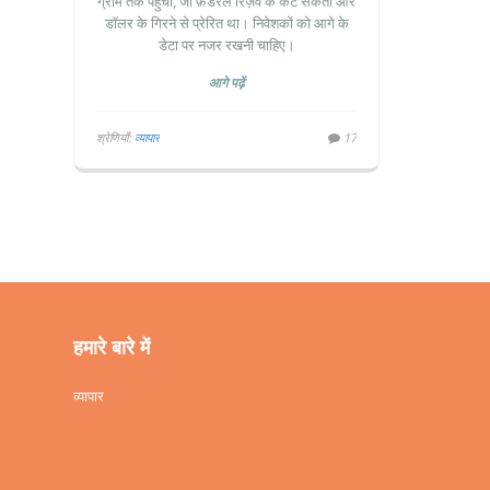
उछाल
ग्राम तक पहुँची, जो फ़ेडरल रिज़र्व के कट संकेतों और
डॉलर के गिरने से प्रेरित था। निवेशकों को आगे के
डेटा पर नजर रखनी चाहिए।
आगे पढ़ें
श्रेणियाँ:
व्यापार
17
हमारे बारे में
व्यापार