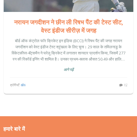
नरायन जगदीशन ने छीन ली रिषभ पैंट की टेस्ट सीट,
वेस्ट इंडीज सीरीज़ में जगह
बॉर्ड ऑफ कंट्रोल फॉर क्रिकेट इन इंडिया (BCCI) ने रिषभ पैंट की जगह नरायन
जगदीशन को वेस्ट इंडीज टेस्ट श्रृंखला के लिए चुना। 29 साल के तमिलनाडु के
विकेटकीपर‑बॅट्समैन ने घरेलू क्रिकेट में लगातार शानदार प्रदर्शन किया, जिसमें 277
रन की रिकॉर्ड इनिंग भी शामिल है। उनका प्रथम‑क्लास औसत 50.49 और हालिया
रणजी ट्रॉफी में 56.16 का आंकड़ा टीम के चयन को प्रमाणित करता है। शुब्मन गिल
आगे पढ़ें
की अगुआई में भारतीय टीम में अतिरिक्त विकेटकीपर विकल्प मिलने से बैटिंग लचीलापन
बढ़ेगा। यह बदलाव भारतीय टेस्ट क्रिकेट के भविष्य को नया मोड़ दे सकता है।
श्रेणियाँ:
खेल
12
हमारे बारे में