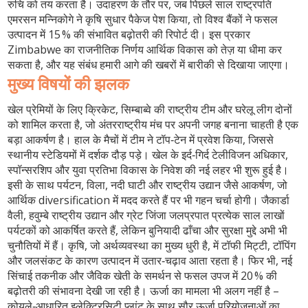
रुचि को तय करता है। उदाहरण के तौर पर, जब पिछले साल राष्ट्रपति
एमरसन मन्निकोगे ने कृषि सुधार पैकेज पेश किया, तो विश्व बैंकों ने फसल
उत्पादन में 15 % की संभावित बढ़ोतरी की रिपोर्ट दी। इस प्रकार
Zimbabwe का राजनीतिक निर्णय आर्थिक विकास को तेज़ या धीमा कर
सकता है, और यह संबंध हमारी आगे की खबरों में बारीकी से दिखाया जाएगा।
मुख्य विषयों की झलक
खेल प्रेमियों के लिए
क्रिकेट
,
सिम्बाब्वे की राष्ट्रीय टीम और घरेलू लीग दोनों
को शामिल करता है, जो अंतरराष्ट्रीय मंच पर अपनी जगह बनाना चाहती है
एक
बड़ा आकर्षण है। हाल के मैचों में टीम ने टॉप‑टेन में प्रवेश किया, जिससे
स्थानीय स्टेडियमों में दर्शक दौड़ पड़े। खेल के इर्द‑गिर्द टेलीविजन अधिकार,
स्पॉन्सरशिप और युवा प्रतिभा विकास के निवेश की नई लहर भी शुरू हुई है।
इसी के साथ
पर्यटन
,
विला, नदी घाटी और राष्ट्रीय उद्यान जैसे आकर्षण, जो
आर्थिक diversification में मदद करते हैं
पर भी गहन चर्चा होगी। जैकार्डा
वैली, हवुम्बे राष्ट्रीय उद्यान और ग्रेट जिंजा जलप्रपात प्रत्येक साल लाखों
पर्यटकों को आकर्षित करते हैं, लेकिन बुनियादी ढाँचा और सुरक्षा मुद्दे अभी भी
चुनौतियों में हैं। कृषि, जो अर्थव्यवस्था का मुख्य धुरी है, में टॉफी मिट्टी, टॉपिंग
और जलसंकट के कारण उत्पादन में उतार‑चढ़ाव आता रहता है। फिर भी, नई
सिंचाई तकनीक और जैविक खेती के समर्थन से फसल उपज में 20 % की
बढ़ोतरी की संभावना देखी जा रही है। ऊर्जा का मामला भी अलग नहीं है –
कोयले‑आधारित इलेक्ट्रिसिटी प्लांट के साथ सौर ऊर्जा परियोजनाओं का