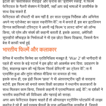
इटली का ‘क्लासिकल रीवाइंड’ और फ्रांस का ‘ड्रीमिंग स्काई’. ये फिल्में
फेस्टिवल के गैलरी सेक्शन में दिखेगीं, जहाँ आप कई भाषाओं में उपशीर्षक के
साथ देख सकते हैं.
फेस्टिवल की रॉयल्टी भी कम नहीं है. हर साल प्रमुख निर्देशक और अभिनेता
अपने नए प्रोजेक्ट का पहला स्क्रीनिंग वेंिस में कराते हैं. इस बार इटालियन
दिग्गज फ़्रांसिस्को टॉरेस्ट्रा ने अपनी नई फिल्म ‘द लास्ट सॉन्ग’ को लॉन्च
किया, जो प्रेम और संघर्ष की कहानी बताती है. इसके अलावा, अमेरिकी
सुपरहीरो फ़्रैंचाइज़ के निर्माताओं ने भी एक छोटा क्लिप दिखाया, जिससे फैन
बेस में काफी चर्चा हुई.
भारतीय फिल्में और कलाकार
वेनिस में भारतीय सिनेमा का प्रतिनिधित्व मजबूत है. ‘War 2’ की भागीदारी से
पहले ही भारत के बड़े स्टार्स ने इस इवेंट को आकर्षक बना दिया. उदाहरण के
लिए, शाहरुख़ खान की नई फ़िल्म ‘रिवर्स डेस्टिनी’ का ट्रेलर वेंिस में
प्रदर्शित हुआ और तुरंत सोशल मीडिया पर वायरल हो गया.
इसके साथ ही, एक इंडी फिल्म ‘छावा’ ने भी अंतरराष्ट्रीय जूरी से सराहना
बटोरी. इस फिल्म को बनाते समय विकी काउशल ने स्थानीय कलाकारों के
साथ मिलकर काम किया, जिससे कहानी में प्रामाणिकता आई. वेंिस दर्शकों ने
भारतीय कहानियों की विविधता और गहराई को सराहा.
अगर आप फेस्टिवल देखना चाहते हैं तो ऑनलाइन स्ट्रीमिंग प्लेटफ़ॉर्म भी लाइव
कवरेज दे रहे हैं. कई प्रमुख चैनलों के पास आधिकारिक लाइसेंस है, जिससे