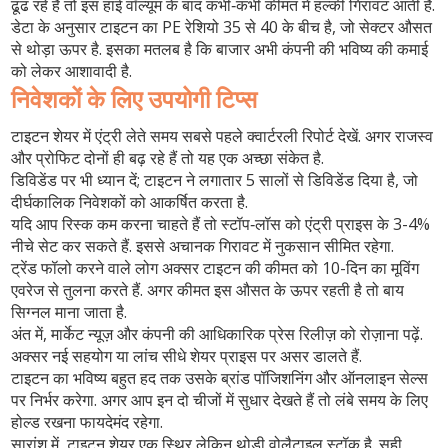
ढूंढ रहे हैं तो इस हाई वॉल्यूम के बाद कभी‑कभी कीमत में हल्की गिरावट आती है.
डेटा के अनुसार टाइटन का PE रेशियो 35 से 40 के बीच है, जो सेक्टर औसत
से थोड़ा ऊपर है. इसका मतलब है कि बाजार अभी कंपनी की भविष्य की कमाई
को लेकर आशावादी है.
निवेशकों के लिए उपयोगी टिप्स
टाइटन शेयर में एंट्री लेते समय सबसे पहले क्वार्टरली रिपोर्ट देखें. अगर राजस्व
और प्रोफिट दोनों ही बढ़ रहे हैं तो यह एक अच्छा संकेत है.
डिविडेंड पर भी ध्यान दें; टाइटन ने लगातार 5 सालों से डिविडेंड दिया है, जो
दीर्घकालिक निवेशकों को आकर्षित करता है.
यदि आप रिस्क कम करना चाहते हैं तो स्टॉप‑लॉस को एंट्री प्राइस के 3-4%
नीचे सेट कर सकते हैं. इससे अचानक गिरावट में नुकसान सीमित रहेगा.
ट्रेंड फॉलो करने वाले लोग अक्सर टाइटन की कीमत को 10-दिन का मूविंग
एवरेज से तुलना करते हैं. अगर कीमत इस औसत के ऊपर रहती है तो बाय
सिग्नल माना जाता है.
अंत में, मार्केट न्यूज़ और कंपनी की आधिकारिक प्रेस रिलीज़ को रोज़ाना पढ़ें.
अक्सर नई सहयोग या लांच सीधे शेयर प्राइस पर असर डालते हैं.
टाइटन का भविष्य बहुत हद तक उसके ब्रांड पॉजिशनिंग और ऑनलाइन सेल्स
पर निर्भर करेगा. अगर आप इन दो चीजों में सुधार देखते हैं तो लंबे समय के लिए
होल्ड रखना फायदेमंद रहेगा.
सारांश में, टाइटन शेयर एक स्थिर लेकिन थोड़ी वोलैटाइल स्टॉक है. सही