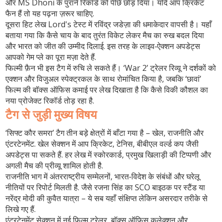
और MS Dhoni के पुराने रिकॉर्ड को पीछे छोड़ दिया। यदि आप क्रिकेट
फैन हैं तो यह पढ़ना ज़रूर चाहिए.
दूसरा हिट लेख
Lord's टेस्ट में रविंद्र जडेज़ा की धमाकेदार वापसी
है। यहाँ
बताया गया कि कैसे चाय के बाद तुरंत विकेट लेकर मैच का रुख बदल दिया
और भारत को जीत की उम्मीद दिलाई. इस तरह के लाइव‑ऐक्शन अपडेट्स
आपको गेम प्ले का पूरा मज़ा देते हैं.
फिल्मी फ़ैन भी इस टैग में रुचि ले सकते हैं। ‘War 2’ ट्रेलर रिव्यू ने दर्शकों को
एक्शन और विजुअल स्पेक्ट्रकल के साथ रोमांचित किया है, जबकि ‘छावां’
फिल्म की बॉक्स ऑफिस कमाई पर लेख दिखाता है कि कैसे विकी कौशल का
नया प्रोजेक्ट रिकॉर्ड तोड़ रहा है.
टैग से जुड़ी मुख्य विषय
‘सिफ्ट कौर समरा’ टैग तीन बड़े क्षेत्रों में बाँटा गया है – खेल, राजनीति और
एंटरटेनमेंट. खेल सेक्शन में आप क्रिकेट, टेनिस, बीबीएल वर्ल्ड कप जैसी
अपडेट्स पा सकते हैं. हर लेख में स्कोरकार्ड, प्रमुख खिलाड़ी की टिप्पणी और
अगली मैच की प्रीव्यू शामिल होती है.
राजनीति भाग में अंतरराष्ट्रीय सम्मेलनों, भारत‑विदेश के संबंधों और घरेलू
नीतियों पर रिपोर्ट मिलती है. जैसे रजना सिंह का SCO बाइठक पर स्टैंड या
नरेंद्र मोदी की कुवैत यात्रा – ये सब यहाँ संक्षिप्त लेकिन असरदार तरीके से
लिखे गए हैं.
एंटरटेनमेंट सेक्शन में नई फिल्म ट्रेलर, बॉक्स ऑफिस कलेक्शन और