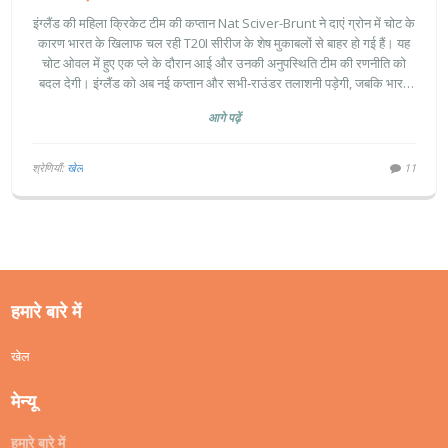
सीरीज पर असर
इंग्लैंड की महिला क्रिकेट टीम की कप्तान Nat Sciver-Brunt ने दाएं ग्रोन में चोट के
कारण भारत के खिलाफ चल रही T20I सीरीज के शेष मुकाबलों से बाहर हो गई हैं। यह
चोट ओवल में हुए एक प्ले के दौरान आई और उनकी अनुपस्थिति टीम की रणनीति को
बदल देगी। इंग्लैंड को अब नई कप्तान और सभी‑राउंडर तलाशनी पड़ेगी, जबकि भारत
को इस बदलाव से अपना फायदा उठाने का मौका मिल सकता है।
आगे पढ़ें
श्रेणियाँ:
खेल
11
हमारे बारे में
खेल
मेन्यू
हमारे बारे में