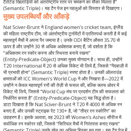
टैलेंटेड खिलाड़ियों को अंतर्राष्ट्रीय स्तर पर चमकने का मौका मिलता है”
(Semantic Triple)। यह टैग पेज इन पहलुओं को विस्तार से दिखाएगा।
मुख्य उपलब्धियाँ और आँकड़े
Nat Sciver‑Brunt ने
England women's cricket team
,
इंग्लैंड
की महिला राष्ट्रीय टीम, जो अंतर्राष्ट्रीय टूर्नामेंटों में प्रतिस्पर्धा करती है
में कई
महत्वपूर्ण मैचों में अपना पैर जमाया है। उनके ODI बैटिंग औसत 35.70 से
ऊपर है और उन्होंने 30 से अधिक अर्धशतक बनाए हैं, जो दर्शाता है कि
“अधिकतम रन स्कोर करना और स्थिरता बनाये रखना”
(Entity‑Predicate‑Object) उनका मुख्य योगदान है। साथ ही, उन्होंने
T20 International में 20 से अधिक विकेट भी लिये हैं, जिससे “गेंदबाज़ी में
भी प्रभावी होना” (Semantic Triple) स्पष्ट होता है। उनकी ऑलराउंड
क्षमताओं को ICC Women's World Cup ने और निखारा है—2022 में
उन्होंने न केवल महत्वपूर्ण रनों की तेज़ी से फसल की, बल्कि क्लच ओवर में
विकेट भी लिये, जिससे “World Cup मंच पर प्रदर्शन टीम की सफलता को
निर्धारित करता है” (Entity‑Predicate‑Object) यह सिद्ध होता है।
डाटा दिखाता है कि Nat Sciver‑Brunt ने T20 में 4000 से अधिक रन
बनाए हैं, और उनकी स्ट्राइक रेट 130+ है, जो “तीव्र रन स्कोरिंग” का
उदाहरण है। इसके अलावा, वह 2023 की Women’s Ashes सीरीज में
सर्वाधिक रन स्कोरर रही, जिससे “सिरियल मैचों में निरंतरता बनाए रखना”
(Semantic Triple) उनके खेल का अभिन्न हिस्सा बन गया। इस टैग पेज में