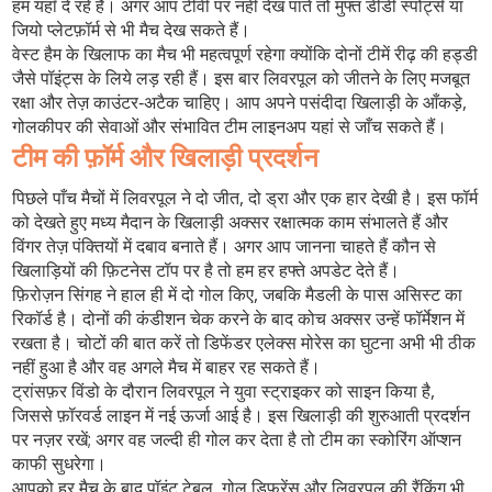
हम यहाँ दे रहे हैं। अगर आप टीवी पर नहीं देख पाते तो मुफ्त डीडी स्पोर्ट्स या
जियो प्लेटफ़ॉर्म से भी मैच देख सकते हैं।
वेस्ट हैम के खिलाफ का मैच भी महत्वपूर्ण रहेगा क्योंकि दोनों टीमें रीढ़ की हड्डी
जैसे पॉइंट्स के लिये लड़ रही हैं। इस बार लिवरपूल को जीतने के लिए मजबूत
रक्षा और तेज़ काउंटर‑अटैक चाहिए। आप अपने पसंदीदा खिलाड़ी के आँकड़े,
गोलकीपर की सेवाओं और संभावित टीम लाइनअप यहां से जाँच सकते हैं।
टीम की फ़ॉर्म और खिलाड़ी प्रदर्शन
पिछले पाँच मैचों में लिवरपूल ने दो जीत, दो ड्रा और एक हार देखी है। इस फॉर्म
को देखते हुए मध्य मैदान के खिलाड़ी अक्सर रक्षात्मक काम संभालते हैं और
विंगर तेज़ पंक्तियों में दबाव बनाते हैं। अगर आप जानना चाहते हैं कौन से
खिलाड़ियों की फ़िटनेस टॉप पर है तो हम हर हफ्ते अपडेट देते हैं।
फ़िरोज़न सिंगह ने हाल ही में दो गोल किए, जबकि मैडली के पास असिस्ट का
रिकॉर्ड है। दोनों की कंडीशन चेक करने के बाद कोच अक्सर उन्हें फॉर्मेशन में
रखता है। चोटों की बात करें तो डिफेंडर एलेक्स मोरेस का घुटना अभी भी ठीक
नहीं हुआ है और वह अगले मैच में बाहर रह सकते हैं।
ट्रांसफ़र विंडो के दौरान लिवरपूल ने युवा स्ट्राइकर को साइन किया है,
जिससे फ़ॉरवर्ड लाइन में नई ऊर्जा आई है। इस खिलाड़ी की शुरुआती प्रदर्शन
पर नज़र रखें; अगर वह जल्दी ही गोल कर देता है तो टीम का स्कोरिंग ऑप्शन
काफी सुधरेगा।
आपको हर मैच के बाद पॉइंट टेबल, गोल डिफ़रेंस और लिवरपूल की रैंकिंग भी