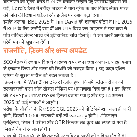
केपटाउन की दूसरी वनडे में 73 रन बनाकर उन्होंने यह उपलब्धि हासिल की।
वहीं, Lord’s टेस्ट में रविंद्र जडेजा ने चाय ब्रेक के बाद विकेट लेकर भारत
को जीत की दिशा में धकेला और इंग्लैंड पर दबाव बढ़ा दिया।
इसके अलावा, BBL 2025 में Tim David की शानदार बैटिंग ने IPL 2025
में RCB के लिए उम्मीदें बढ़ा दीं और U19 विश्व कप फाइनल में राज बावा ने
पाँच वीकिट लेकर भारत को इतिहासिक जीत दिलाई। ये सब खबरें आपके खेल
प्रेमी मन को ख़ुश कर देंगी।
राजनीति, फ़िल्म और अन्य अपडेट
SCO बैठक में रजनाथ सिंह ने आतंकवाद पर कड़ा रुख अपनाया, साझा बयान
से इनकार किया और भारत की स्थिति को मजबूत किया। यह कदम दक्षिण
एशिया के सुरक्षा माहौल को बदल सकता है।
फ़िल्म जगत में ‘War 2’ का ट्रेलर रिलीज़ हुआ, जिसमें ऋतिक रोशन की
तलवारबाज़ी वाला सीन सोशल मीडिया पर धूम मचाता दिख रहा है। इस फिल्म
को YRF Spy Universe का हिस्सा बताया गया है और यह 14 अगस्त
2025 को कई भाषाओं में आएगी।
परीक्षा के शौकीनों के लिए SSC CGL 2025 की नोटिफिकेशन जल्द ही जारी
होगी, जिसमें 10,000 सरकारी पदों की vacancy होगी। ऑनलाइन
प्रक्रिया, टियर‑1 परीक्षा और OTR सिस्टम सब कुछ अब स्पष्ट हो गया है,
जिससे तैयारी आसान होगी।
साथ ही, OpenAI के व्हिसलब्लोअर सुचिर बालाजी की संदिग्ध मौत ने AI