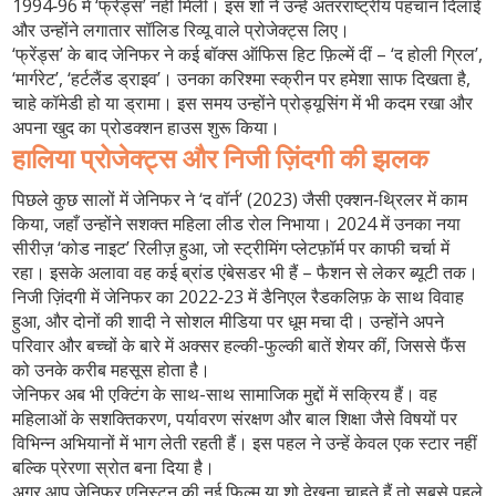
1994‑96 में ‘फ्रेंड्स’ नहीं मिली। इस शो ने उन्हें अंतरराष्ट्रीय पहचान दिलाई
और उन्होंने लगातार सॉलिड रिव्यू वाले प्रोजेक्ट्स लिए।
‘फ्रेंड्स’ के बाद जेनिफर ने कई बॉक्स ऑफिस हिट फ़िल्में दीं – ‘द होली ग्रिल’,
‘मार्गरेट’, ‘हर्टलैंड ड्राइव’। उनका करिश्मा स्क्रीन पर हमेशा साफ दिखता है,
चाहे कॉमेडी हो या ड्रामा। इस समय उन्होंने प्रोड्यूसिंग में भी कदम रखा और
अपना खुद का प्रोडक्शन हाउस शुरू किया।
हालिया प्रोजेक्ट्स और निजी ज़िंदगी की झलक
पिछले कुछ सालों में जेनिफर ने ‘द वॉर्न’ (2023) जैसी एक्शन‑थ्रिलर में काम
किया, जहाँ उन्होंने सशक्त महिला लीड रोल निभाया। 2024 में उनका नया
सीरीज़ ‘कोड नाइट’ रिलीज़ हुआ, जो स्ट्रीमिंग प्लेटफ़ॉर्म पर काफी चर्चा में
रहा। इसके अलावा वह कई ब्रांड एंबेसडर भी हैं – फैशन से लेकर ब्यूटी तक।
निजी ज़िंदगी में जेनिफर का 2022‑23 में डैनिएल रैडकलिफ़ के साथ विवाह
हुआ, और दोनों की शादी ने सोशल मीडिया पर धूम मचा दी। उन्होंने अपने
परिवार और बच्चों के बारे में अक्सर हल्की-फुल्की बातें शेयर कीं, जिससे फैंस
को उनके करीब महसूस होता है।
जेनिफर अब भी एक्टिंग के साथ-साथ सामाजिक मुद्दों में सक्रिय हैं। वह
महिलाओं के सशक्तिकरण, पर्यावरण संरक्षण और बाल शिक्षा जैसे विषयों पर
विभिन्न अभियानों में भाग लेती रहती हैं। इस पहल ने उन्हें केवल एक स्टार नहीं
बल्कि प्रेरणा स्रोत बना दिया है।
अगर आप जेनिफर एनिस्टन की नई फ़िल्म या शो देखना चाहते हैं तो सबसे पहले