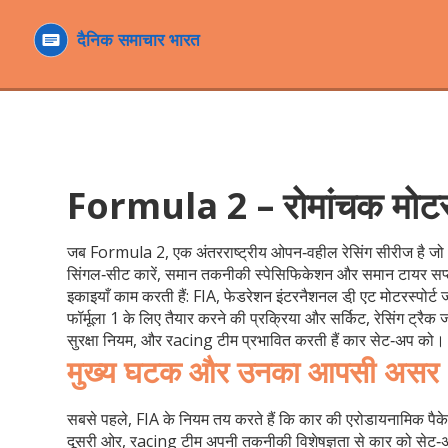
Formula 2 – रोमांचक मोटरस्पो
जब
Formula 2
,
एक अंतरराष्ट्रीय ओपन‑वहील रेसिंग सीरीज है जो FI
सिंगल‑सीट कारें, समान तकनीकी स्पेसिफिकेशन और समान टायर सप्लायर
इकाइयाँ काम करती हैं:
FIA
,
फेडरेशन इंटरनैशनल डी़ एट मोटरस्पोर्ट
फॉर्मूला 1 के लिए तैयार करने की प्रक्रिया
और
सर्किट
,
रेसिंग ट्रैक ज
सुरक्षा नियम, और रacing टीम
प्रभावित करती हैं
कार सेट‑अप को। यह
मुख्य घटक और उनका आपसी असर
सबसे पहले,
FIA
के नियम
तय करते हैं कि कार की एरोडायनामिक पैकेज
दूसरी ओर,
रacing टीम
अपनी तकनीकी विशेषज्ञता से कार को सेट‑अप