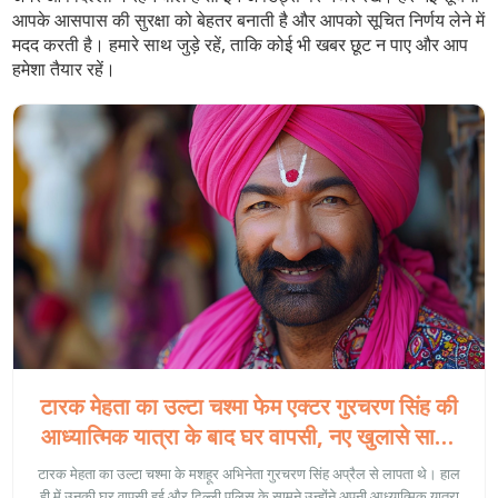
आपके आसपास की सुरक्षा को बेहतर बनाती है और आपको सूचित निर्णय लेने में
मदद करती है। हमारे साथ जुड़े रहें, ताकि कोई भी खबर छूट न पाए और आप
हमेशा तैयार रहें।
टारक मेहता का उल्टा चश्मा फेम एक्टर गुरचरण सिंह की
आध्यात्मिक यात्रा के बाद घर वापसी, नए खुलासे सामने
आए
टारक मेहता का उल्टा चश्मा के मशहूर अभिनेता गुरचरण सिंह अप्रैल से लापता थे। हाल
ही में उनकी घर वापसी हुई और दिल्ली पुलिस के सामने उन्होंने अपनी आध्यात्मिक यात्रा