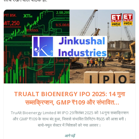
TRUALT BIOENERGY IPO 2025: 14 गुना
सब्सक्रिप्शन, GMP ₹109 और संभावित
लिस्टिंग‑₹605
TruAlt Bioenergy Limited का IPO 29 सितंबर 2025 को 14 गुना सब्सक्रिप्शन
और GMP ₹109 के साथ बंद हुआ, जिससे संभावित लिस्टिंग‑₹605 की आशा बनी।
बायो‑फ्यूल सेक्टर में निवेशकों को नया अवसर।
आगे पढ़ें