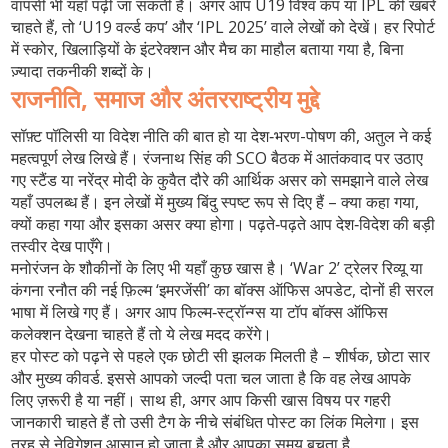
वापसी भी यहाँ पढ़ी जा सकती है। अगर आप U19 विश्व कप या IPL की खबरें
चाहते हैं, तो ‘U19 वर्ल्ड कप’ और ‘IPL 2025’ वाले लेखों को देखें। हर रिपोर्ट
में स्कोर, खिलाड़ियों के इंटरेक्शन और मैच का माहौल बताया गया है, बिना
ज़्यादा तकनीकी शब्दों के।
राजनीति, समाज और अंतरराष्ट्रीय मुद्दे
सॉफ़्ट पॉलिसी या विदेश नीति की बात हो या देश‑भरण-पोषण की, अतुल ने कई
महत्वपूर्ण लेख लिखे हैं। रंजनाथ सिंह की SCO बैठक में आतंकवाद पर उठाए
गए स्टैंड या नरेंद्र मोदी के कुवैत दौरे की आर्थिक असर को समझाने वाले लेख
यहाँ उपलब्ध हैं। इन लेखों में मुख्य बिंदु स्पष्ट रूप से दिए हैं – क्या कहा गया,
क्यों कहा गया और इसका असर क्या होगा। पढ़ते‑पढ़ते आप देश‑विदेश की बड़ी
तस्वीर देख पाएँगे।
मनोरंजन के शौकीनों के लिए भी यहाँ कुछ खास है। ‘War 2’ ट्रेलर रिव्यू या
कंगना रनौत की नई फ़िल्म ‘इमरजेंसी’ का बॉक्स ऑफिस अपडेट, दोनों ही सरल
भाषा में लिखे गए हैं। अगर आप फिल्म‑स्ट्रॉन्ग्स या टॉप बॉक्स ऑफिस
कलेक्शन देखना चाहते हैं तो ये लेख मदद करेंगे।
हर पोस्ट को पढ़ने से पहले एक छोटी सी झलक मिलती है – शीर्षक, छोटा सार
और मुख्य कीवर्ड. इससे आपको जल्दी पता चल जाता है कि वह लेख आपके
लिए ज़रूरी है या नहीं। साथ ही, अगर आप किसी खास विषय पर गहरी
जानकारी चाहते हैं तो उसी टैग के नीचे संबंधित पोस्ट का लिंक मिलेगा। इस
तरह से नेविगेशन आसान हो जाता है और आपका समय बचता है.